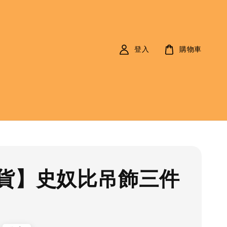
登入
購物車
貨】史奴比吊飾三件