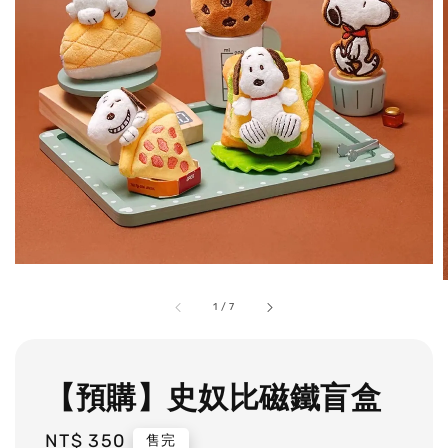
1
/
7
【預購】史奴比磁鐵盲盒
Regular
NT$ 350
售完