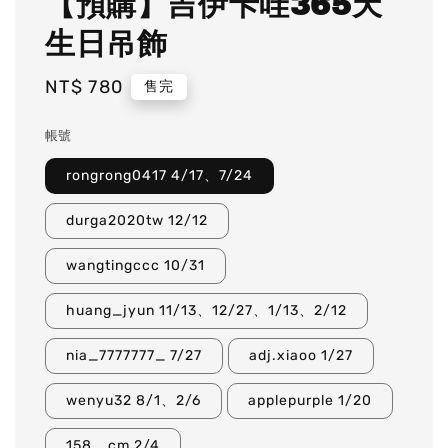
【預購】吉伊卡哇365天
生日吊飾
Regular
NT$ 780
售完
price
帳號
rongrong0417 4/17、7/24
durga2020tw 12/12
wangtingccc 10/31
huang_jyun 11/13、12/27、1/13、2/12
nia_7777777_ 7/27
adj.xiaoo 1/27
wenyu32 8/1、2/6
applepurple 1/20
158._cm 2/4