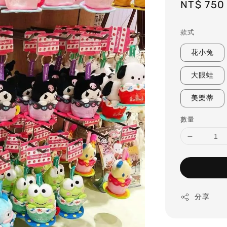
Sale
NT$ 750
price
款式
花小兔
大眼蛙
美樂蒂
數量
分享