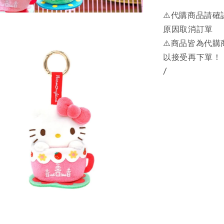
⚠️代購商品請
原因取消訂單
⚠️商品皆為代
以接受再下單！
/