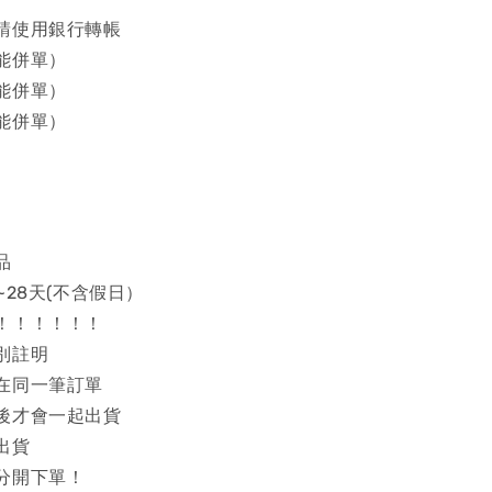
請使用銀行轉帳
能併單）
能併單）
能併單）
品
~28天(不含假日）
！！！！！！
別註明
在同一筆訂單
後才會一起出貨
出貨
分開下單！