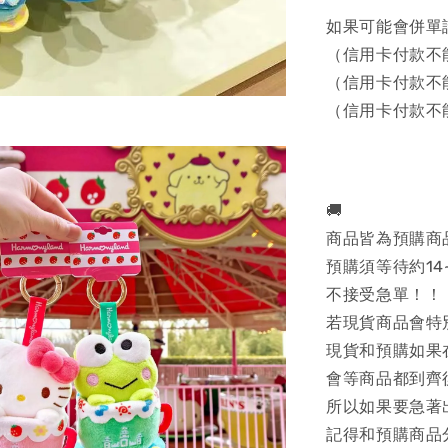
如果可能會併單
（信用卡付款不
（信用卡付款不
（信用卡付款不
🚚
商品皆為預購商
預購須等待約14
不接受急單！！
若現貨商品會特
現貨和預購如果
會等商品都到齊
所以如果要急著
記得和預購商品