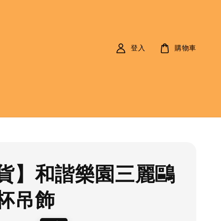
登入
購物車
貨】和諧樂園三麗鷗
杯吊飾