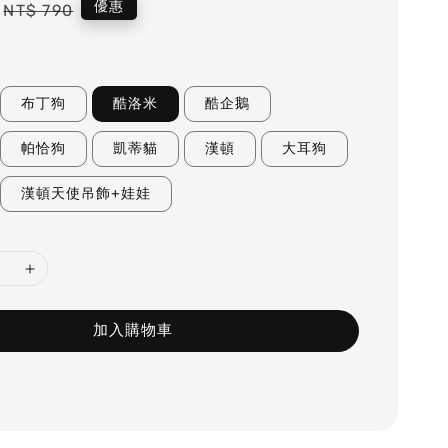
Regular
優惠
NT$ 790
price
布丁狗
酷洛米
酷企鵝
帕恰狗
凱蒂貓
漢頓
大耳狗
漢頓天使吊飾+娃娃
加入購物車