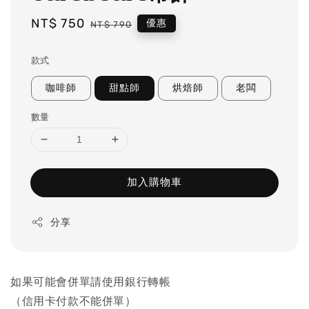
Sale
NT$ 750
Regular
優惠
NT$ 790
price
price
款式
咖啡師
甜點師
烘焙師
老闆
數量
加入購物車
分享
如果可能會併單請使用銀行轉帳
（信用卡付款不能併單）