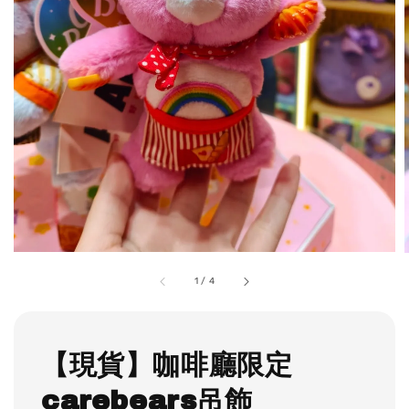
1
/
4
【現貨】咖啡廳限定
carebears吊飾