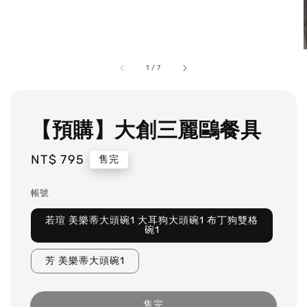
1
/
7
【預購】大創三麗鷗餐具
Regular
NT$ 795
售完
price
帳號
若瑄 美樂蒂大頭碗1 大耳狗大頭碗1 布丁狗雙格
碗1
芳 美樂蒂大頭碗1
售完