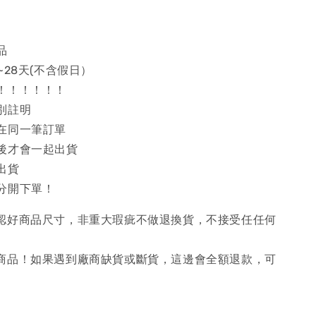
品
~28天(不含假日）
！！！！！！
別註明
在同一筆訂單
後才會一起出貨
出貨
分開下單！
確認好商品尺寸，非重大瑕疵不做退換貨，不接受任任何
購商品！如果遇到廠商缺貨或斷貨，這邊會全額退款，可