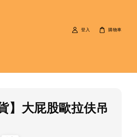
登入
購物車
貨】大屁股歐拉伕吊