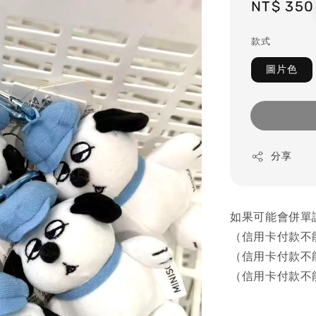
Regular
NT$ 350
price
款式
圖片色
分享
如果可能會併單
（信用卡付款不
（信用卡付款不
（信用卡付款不