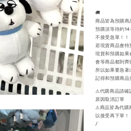
🚚
商品皆為預購商
預購須等待約14
不接受急單！！
若現貨商品會特
現貨和預購如果
會等商品都到齊
所以如果要急著
記得和預購商品
⚠️代購商品請
原因取消訂單
⚠️商品皆為代
以接受再下單！
/