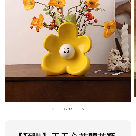
1
/
34