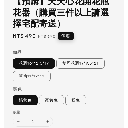
【預購】天天心花開花瓶
花器（購買三件以上請選
擇宅配寄送）
Sale
NT$ 490
Regular
優惠
NT$ 690
price
price
商品
花瓶16*12.5*17
雙耳花瓶17*9.5*21
筆筒11*12*12
顔色
橘黃色
亮黃色
粉色
數量