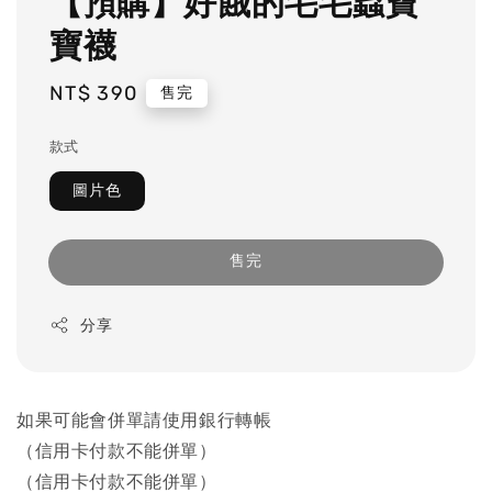
【預購】好餓的毛毛蟲寶
寶襪
Regular
NT$ 390
售完
price
款式
圖片色
售完
分享
如果可能會併單請使用銀行轉帳
（信用卡付款不能併單）
（信用卡付款不能併單）