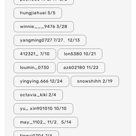
hungjiahuei 5/5
winnie___9476 3/28
yangming0727 7/27、12/13
412321_ 7/10
lon5380 10/21
loumin_0730
az602180 11/22
yingying.666 12/24
snowshihh 2/19
octavia_kiki 2/4
yu_ xin901010 10/10
may_1102_ 11/2、5/14
tingyi0704 7/4