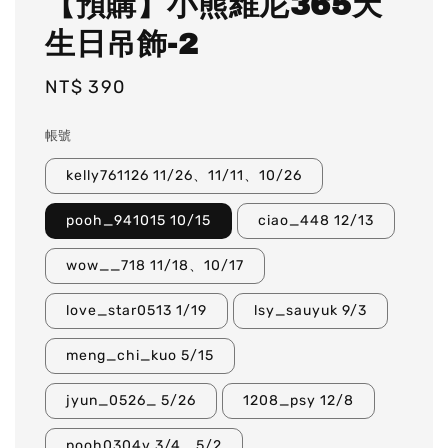
【預購】小熊維尼365天
生日吊飾-2
Regular
NT$ 390
price
帳號
kelly761126 11/26、11/11、10/26
pooh_941015 10/15
ciao_448 12/13
wow__718 11/18、10/17
love_star0513 1/19
lsy_sauyuk 9/3
meng_chi_kuo 5/15
jyun_0526_ 5/26
1208_psy 12/8
pooh0304v 3/4、5/2