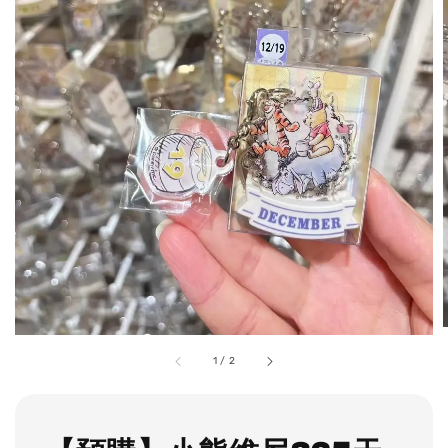
1
/
2