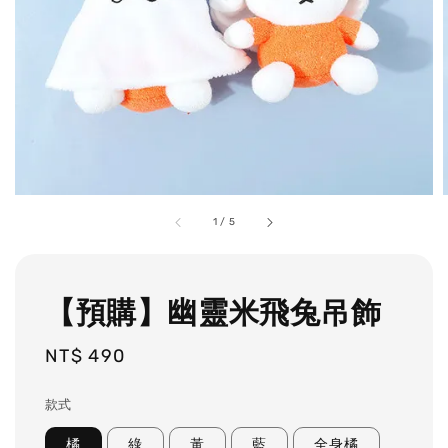
1
/
5
【預購】幽靈米飛兔吊飾
Regular
NT$ 490
price
款式
橘
綠
黃
藍
全身橘