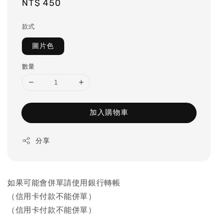
Regular
NT$ 450
price
款式
圖片色
數量
加入購物車
分享
如果可能會併單請使用銀行轉帳
（信用卡付款不能併單）
（信用卡付款不能併單）