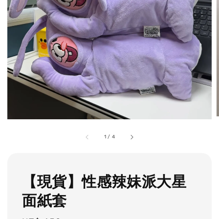
1
/
4
【現貨】性感辣妹派大星
面紙套