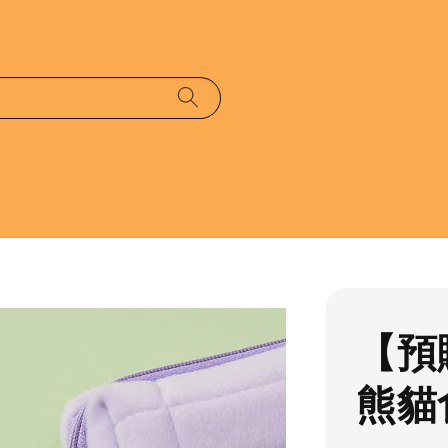
【預
熊貓