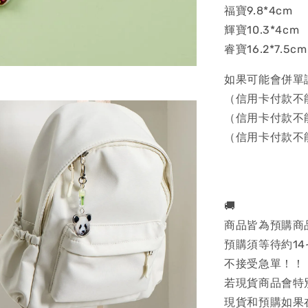
福寶9.8*4cm
輝寶10.3*4cm
睿寶16.2*7.5cm
如果可能會併單
（信用卡付款不
（信用卡付款不
（信用卡付款不
🚚
商品皆為預購商
預購須等待約14
不接受急單！！
若現貨商品會特
現貨和預購如果