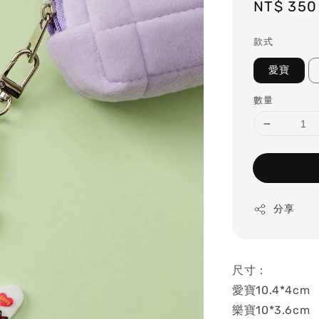
Regular
NT$ 350
price
款式
愛寶
數量
分享
尺寸：
愛寶10.4*4cm
樂寶10*3.6cm