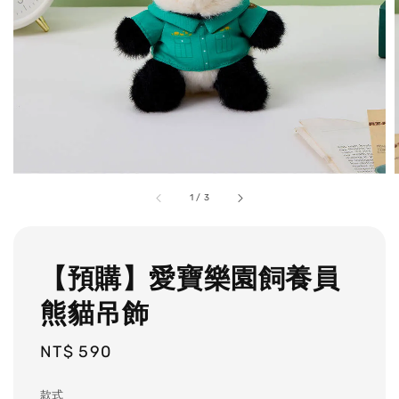
1
/
3
【預購】愛寶樂園飼養員
熊貓吊飾
Regular
NT$ 590
price
款式