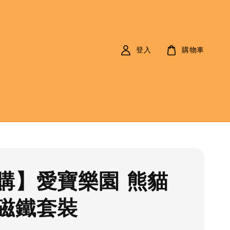
登入
購物車
購】愛寶樂園 熊貓
磁鐵套裝