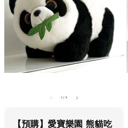
1
/
9
【預購】愛寶樂園 熊貓吃