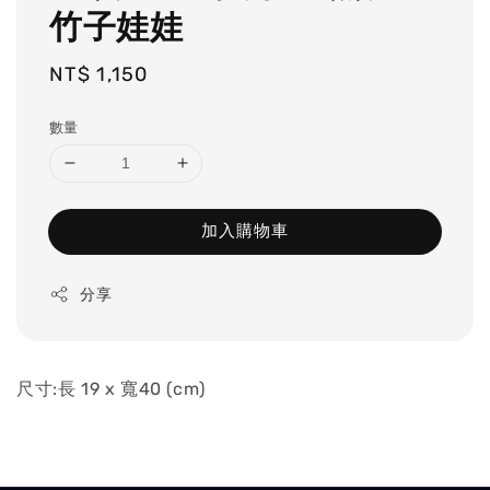
竹子娃娃
Regular
NT$ 1,150
price
數量
加入購物車
分享
尺寸:長 19 x 寬40 (cm)