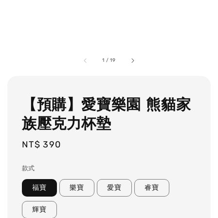
1
/
19
【預購】愛寶樂園 熊貓家
族壓克力杯墊
Regular
NT$ 390
price
款式
福寶
樂寶
愛寶
睿寶
輝寶