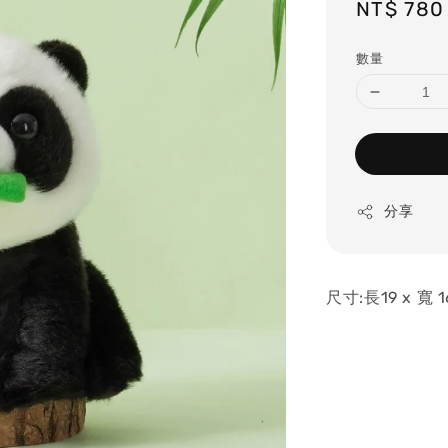
Regular
NT$ 780
price
數量
分享
尺寸:長19 x 寬 1