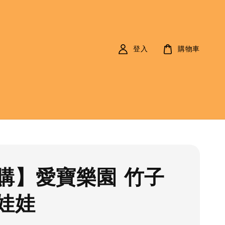
登入
購物車
購】愛寶樂園 竹子
娃娃