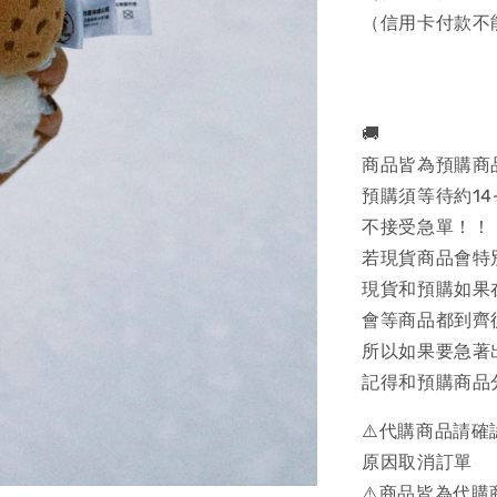
（信用卡付款不
🚚
商品皆為預購商
預購須等待約14
不接受急單！！
若現貨商品會特
現貨和預購如果
會等商品都到齊
所以如果要急著
記得和預購商品
⚠️代購商品請
原因取消訂單
⚠️商品皆為代