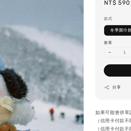
Sale
NT$ 590
price
款式
冬季圍巾
數量
分享
如果可能會併單
（信用卡付款不
（信用卡付款不