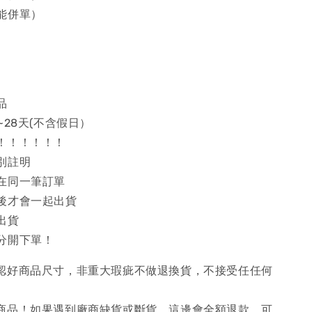
能併單）
品
~28天(不含假日）
！！！！！！
別註明
在同一筆訂單
後才會一起出貨
出貨
分開下單！
確認好商品尺寸，非重大瑕疵不做退換貨，不接受任任何
購商品！如果遇到廠商缺貨或斷貨，這邊會全額退款，可