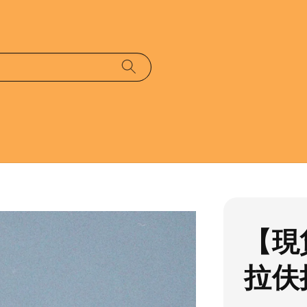
【現
拉伕