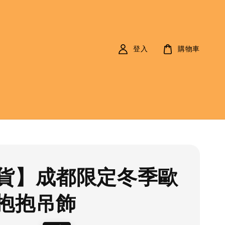
登入
購物車
貨】成都限定冬季歐
抱抱吊飾