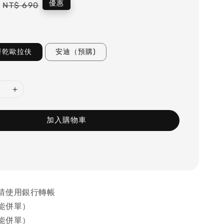
Regular
優惠
NT$ 690
price
餅乾歐拉伕
安迪（預購)
加入購物車
請使用銀行轉帳
能併單）
能併單）