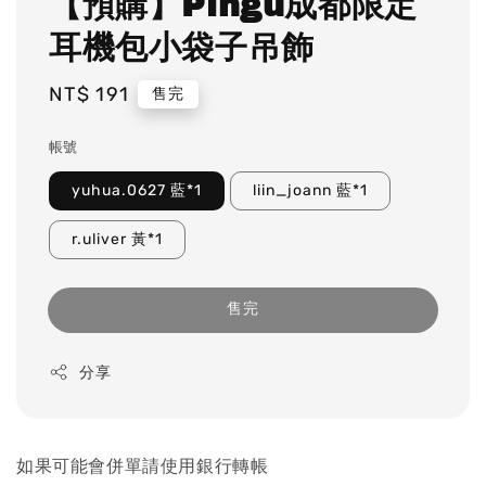
【預購】Pingu成都限定
耳機包小袋子吊飾
Regular
NT$ 191
售完
price
帳號
yuhua.0627 藍*1
liin_joann 藍*1
r.uliver 黃*1
售完
分享
如果可能會併單請使用銀行轉帳