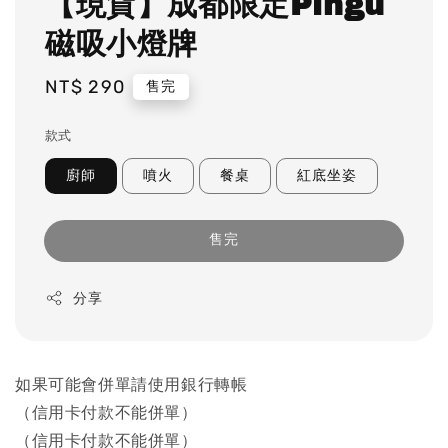
【現貨】成都限定Pingu
磁吸小燈牌
Regular
NT$ 290
售完
price
款式
廚師
噴火
餐桌
紅底坐姿
售完
分享
如果可能會併單請使用銀行轉帳
（信用卡付款不能併單）
（信用卡付款不能併單）