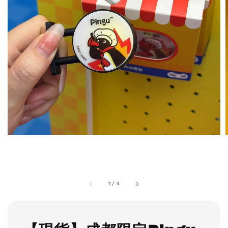
1
/
4