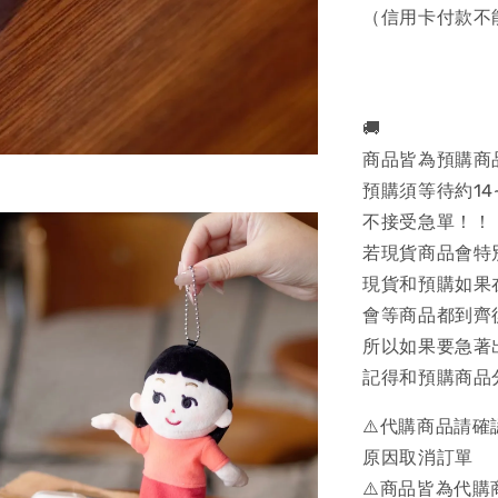
（信用卡付款不
🚚
商品皆為預購商
預購須等待約14
不接受急單！！
若現貨商品會特
現貨和預購如果
會等商品都到齊
所以如果要急著
記得和預購商品
⚠️代購商品請
原因取消訂單
⚠️商品皆為代