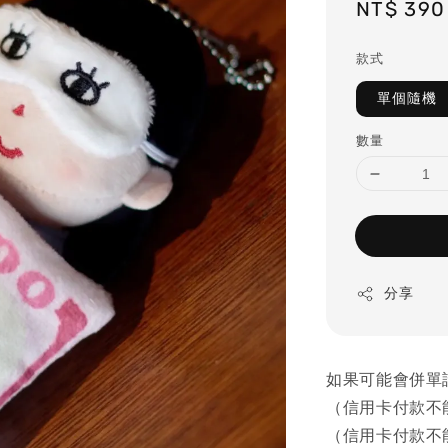
Regular
NT$ 390
price
款式
單個隨機
數量
分享
如果可能會併單
（信用卡付款不
（信用卡付款不