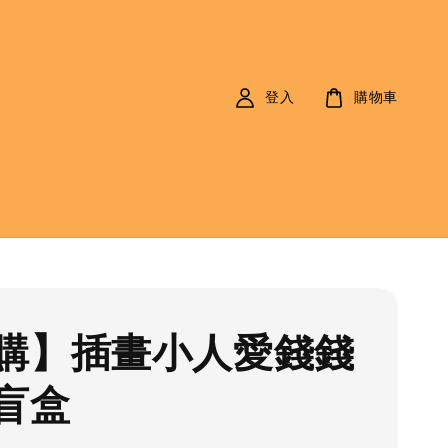
登入
購物車
購】插畫小人愛錢錢
盲盒