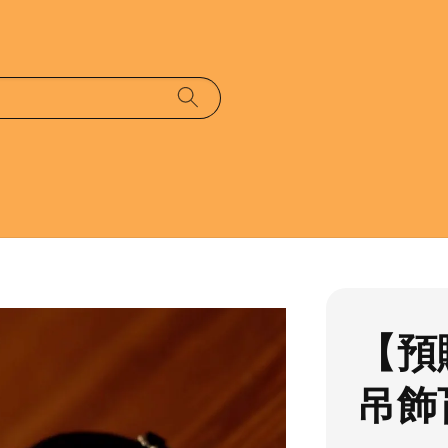
【預
吊飾