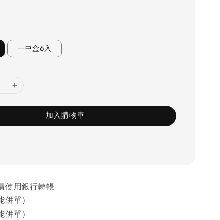
一中盒6入
加入購物車
請使用銀行轉帳
能併單）
能併單）