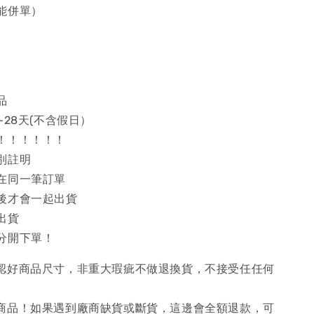
能併單）
品
~28天(不含假日）
！！！！！！
別註明
在同一筆訂單
後才會一起出貨
出貨
分開下單！
確認好商品尺寸，非重大瑕疵不做退換貨，不接受任任何
購商品！如果遇到廠商缺貨或斷貨，這邊會全額退款，可