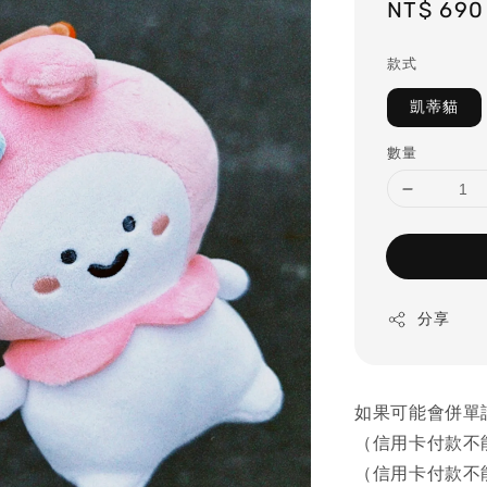
Regular
NT$ 690
price
款式
凱蒂貓
數量
分享
如果可能會併單
（信用卡付款不
（信用卡付款不