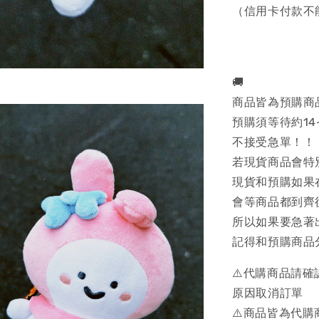
（信用卡付款不
🚚
商品皆為預購商
預購須等待約14
不接受急單！！
若現貨商品會特
現貨和預購如果
會等商品都到齊
所以如果要急著
記得和預購商品
⚠️代購商品請
原因取消訂單
⚠️商品皆為代