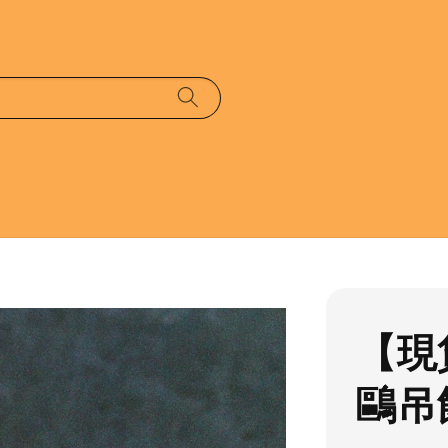
【現
鷗吊