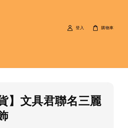
登入
購物車
貨】文具君聯名三麗
飾