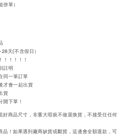
能併單）
品
~28天(不含假日）
！！！！！！
別註明
在同一筆訂單
後才會一起出貨
出貨
分開下單！
確認好商品尺寸，非重大瑕疵不做退換貨，不接受任任何
購商品！如果遇到廠商缺貨或斷貨，這邊會全額退款，可