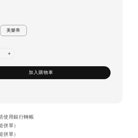
美樂蒂
加入購物車
請使用銀行轉帳
能併單）
能併單）