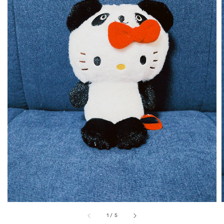
1
/
5