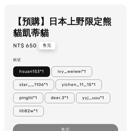
【預購】日本上野限定熊
貓凱蒂貓
Regular
NT$ 650
售完
price
帳號
hsuan153*1
ivy_weiwei*1
star__1106*1
yichen_11_15*1
pingliii*1
deer.3*1
yyj_uuu*1
liti82w*1
售完