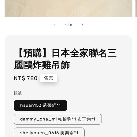
1
/
8
【預購】日本全家聯名三
麗鷗炸雞吊飾
Regular
NT$ 780
售完
price
帳號
hsuan153 凱蒂貓*1
dammy_cha_mi 帕恰狗*1 布丁狗*1
shellychen_0616 美樂蒂*1