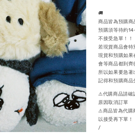
🚚
商品皆為預購商
預購須等待約14
不接受急單！！
若現貨商品會特
現貨和預購如果
會等商品都到齊
所以如果要急著
記得和預購商品
⚠️代購商品請
原因取消訂單
⚠️商品皆為代
以接受再下單！
/