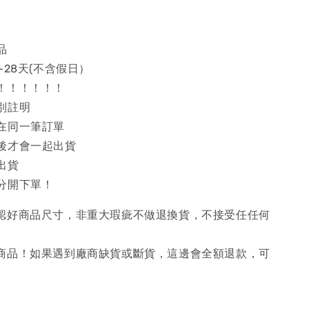
品
~28天(不含假日）
！！！！！！
別註明
在同一筆訂單
後才會一起出貨
出貨
分開下單！
確認好商品尺寸，非重大瑕疵不做退換貨，不接受任任何
購商品！如果遇到廠商缺貨或斷貨，這邊會全額退款，可