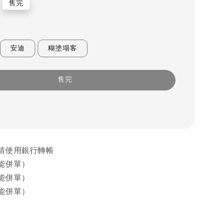
售完
安迪
糊塗塌客
售完
請使用銀行轉帳
能併單）
能併單）
能併單）