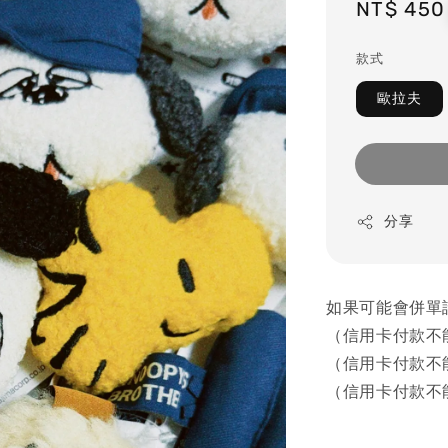
Regular
NT$ 450
price
款式
歐拉夫
分享
如果可能會併單
（信用卡付款不
（信用卡付款不
（信用卡付款不