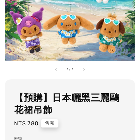
1
/
1
【預購】日本曬黑三麗鷗
花裙吊飾
Regular
NT$ 780
售完
price
帳號