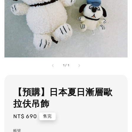
1
/
1
【預購】日本夏日漸層歐
拉伕吊飾
Regular
NT$ 690
售完
price
帳號