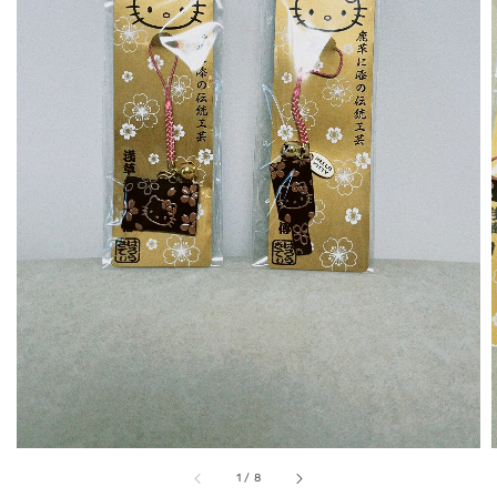
1
/
8