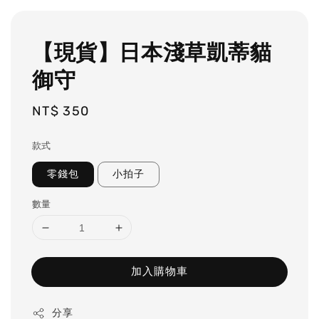
【現貨】日本淺草凱蒂貓
御守
Regular
NT$ 350
price
款式
零錢包
小拍子
數量
加入購物車
分享