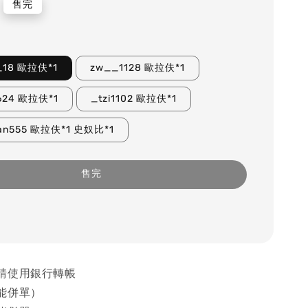
售完
e_18 歐拉伕*1
zw__1128 歐拉伕*1
0624 歐拉伕*1
_tzi1102 歐拉伕*1
uan555 歐拉伕*1 史奴比*1
售完
請使用銀行轉帳
能併單）