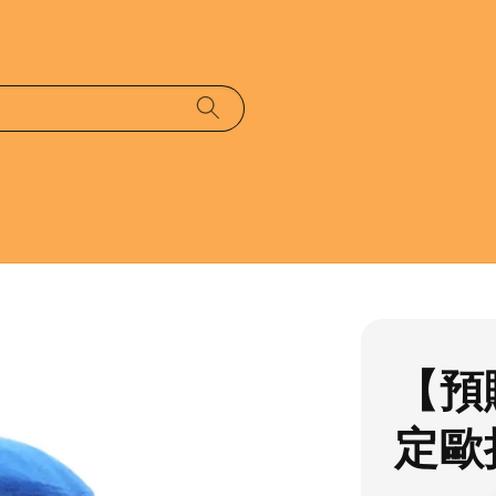
【預
定歐