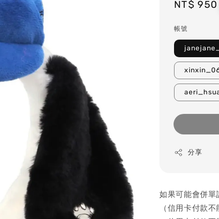
Regular
NT$ 950
price
帳號
janejan
xinxin_
aeri_hs
分享
如果可能會併單
（信用卡付款不