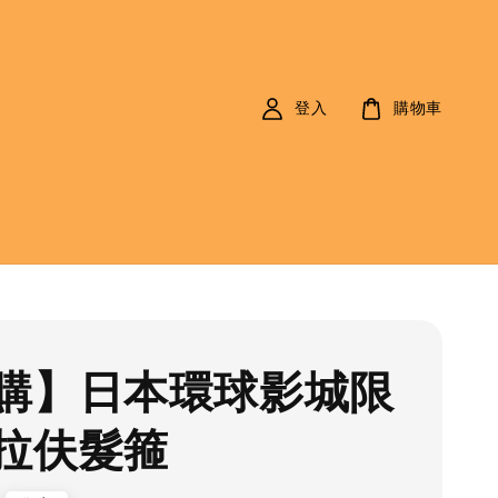
登入
購物車
購】日本環球影城限
拉伕髮箍