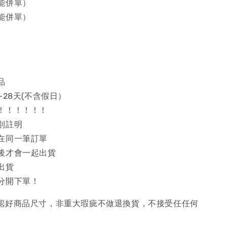
能併單）
能併單）
品
~28天(不含假日）
！！！！！！
別註明
在同一筆訂單
後才會一起出貨
出貨
分開下單！
確認好商品尺寸，非重大瑕疵不做退換貨，不接受任任何