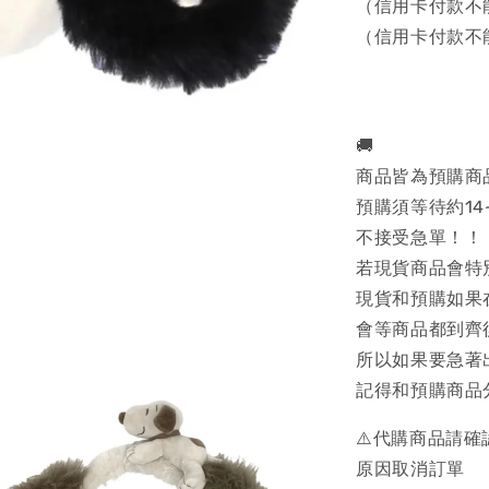
（信用卡付款不
（信用卡付款不
🚚
商品皆為預購商
預購須等待約14
不接受急單！！
若現貨商品會特
現貨和預購如果
會等商品都到齊
所以如果要急著
記得和預購商品
⚠️代購商品請
原因取消訂單