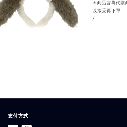
⚠️商品皆為代
以接受再下單！
/
支付方式