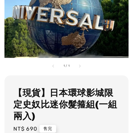
1
/
1
【現貨】日本環球影城限
定史奴比迷你髮箍組(一組
兩入)
Regular
NT$ 690
售完