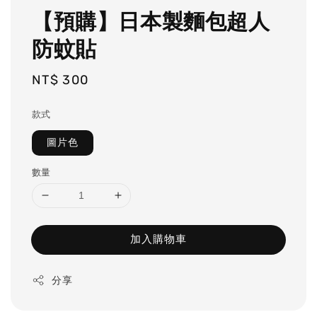
【預購】日本製麵包超人
防蚊貼
Regular
NT$ 300
price
款式
圖片色
數量
加入購物車
分享