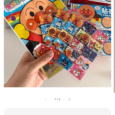
1
/
6