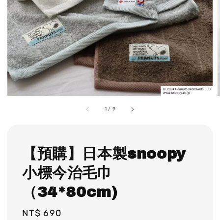
1
/
9
【預購】日本製snoopy
小標今治毛巾
（34*80cm)
Regular
NT$ 690