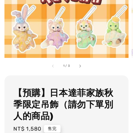
1
/
3
【預購】日本達菲家族秋
季限定吊飾（請勿下單別
人的商品)
Regular
NT$ 1,580
售完