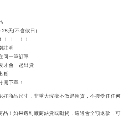
品
~28天(不含假日）
！！！！！！
別註明
在同一筆訂單
後才會一起出貨
出貨
分開下單！
確認好商品尺寸，非重大瑕疵不做退換貨，不接受任任何
購商品！如果遇到廠商缺貨或斷貨，這邊會全額退款，可