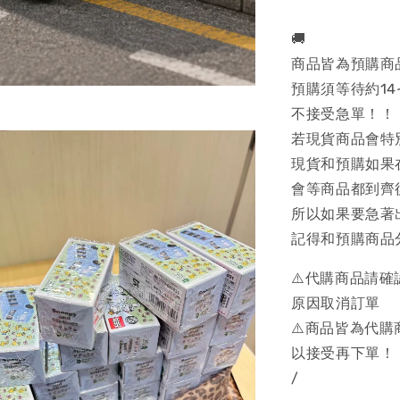
🚚
商品皆為預購商
預購須等待約14
不接受急單！！
若現貨商品會特
現貨和預購如果
會等商品都到齊
所以如果要急著
記得和預購商品
⚠️代購商品請
原因取消訂單
⚠️商品皆為代
以接受再下單！
/