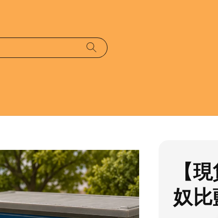
【現
奴比