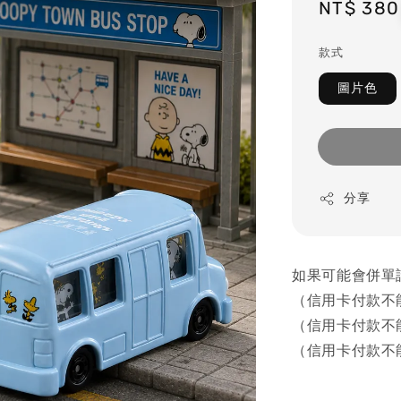
Regular
NT$ 380
price
款式
圖片色
分享
如果可能會併單
（信用卡付款不
（信用卡付款不
（信用卡付款不