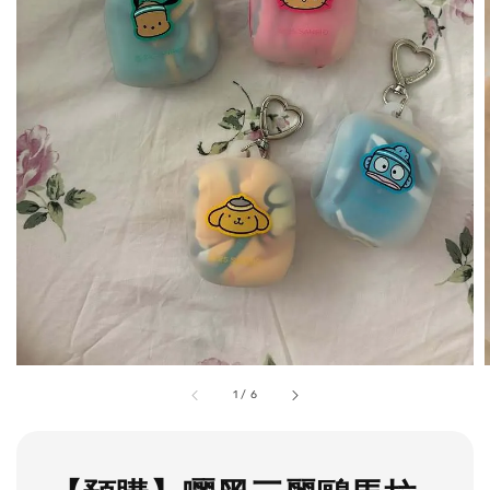
1
/
6