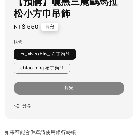
【預購】曬黑三麗鷗馬拉
松小方巾吊飾
Regular
NT$ 550
售完
price
帳號
m_shinshin_ 布丁狗*1
chiao.ping 布丁狗*1
售完
分享
如果可能會併單請使用銀行轉帳