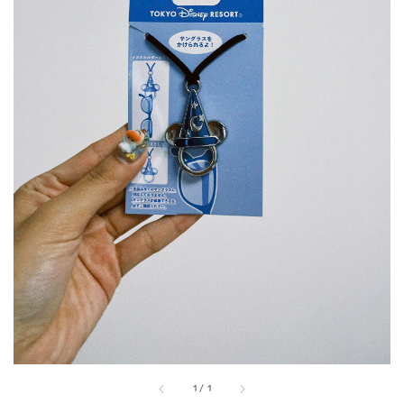
1
/
1