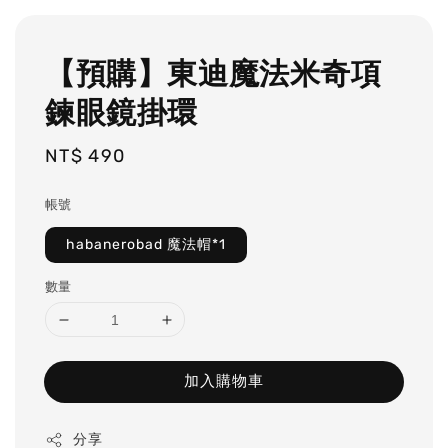
【預購】東迪魔法米奇項
鍊眼鏡掛環
Regular
NT$ 490
price
帳號
habanerobad 魔法帽*1
數量
加入購物車
分享