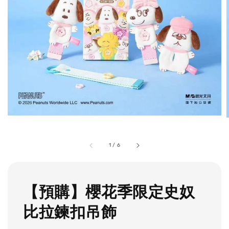
1
/
6
【預購】櫻花季限定史奴
比拉鍊扣吊飾