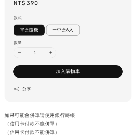
Regular
NT$ 390
price
款式
單盒隨機
一中盒6入
數量
加入購物車
分享
如果可能會併單請使用銀行轉帳
（信用卡付款不能併單）
（信用卡付款不能併單）