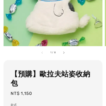
1
/
8
【預購】歐拉夫站姿收納
包
Regular
NT$ 1,150
price
款式