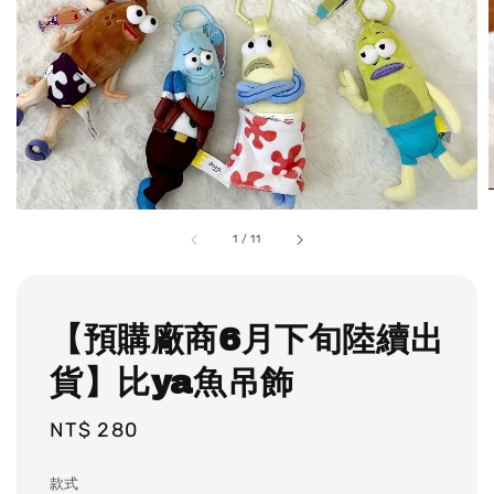
1
/
11
【預購廠商6月下旬陸續出
貨】比ya魚吊飾
Regular
NT$ 280
price
款式