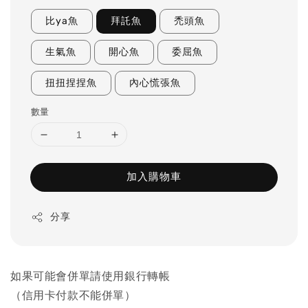
比ya魚
拜託魚
禿頭魚
生氣魚
開心魚
委屈魚
扭扭捏捏魚
內心慌張魚
數量
加入購物車
分享
如果可能會併單請使用銀行轉帳
（信用卡付款不能併單）