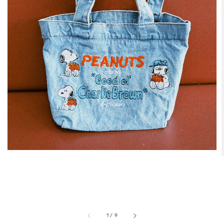
1
/
9