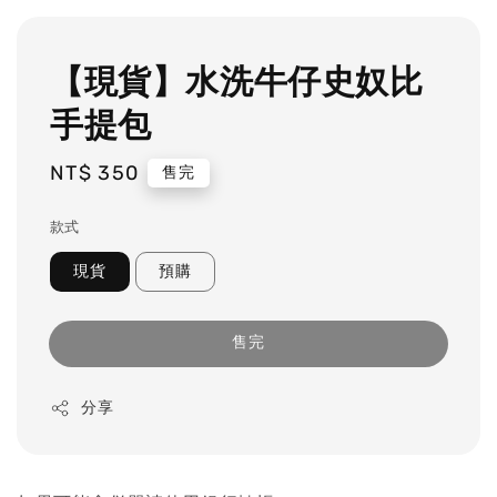
【現貨】水洗牛仔史奴比
手提包
Regular
NT$ 350
售完
price
款式
現貨
預購
售完
分享