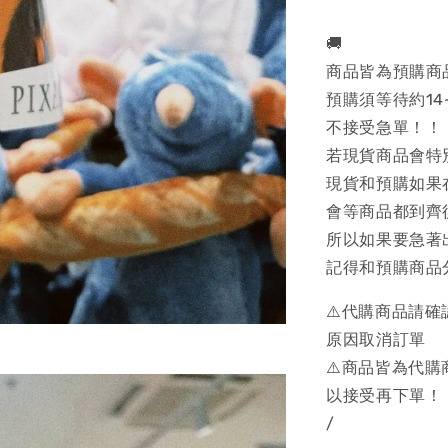
🚚
商品皆為預購商
預購須等待約14
不接受急單！！
若現貨商品會特
現貨和預購如果
會等商品都到齊
所以如果要急著
記得和預購商品
⚠️代購商品請
原因取消訂單
⚠️商品皆為代
以接受再下單！
/