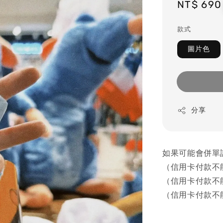
Regular
NT$ 690
price
款式
圖片色
分享
如果可能會併單
（信用卡付款不
（信用卡付款不
（信用卡付款不