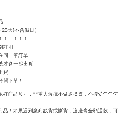
品
~28天(不含假日）
！！！！！！
別註明
在同一筆訂單
後才會一起出貨
出貨
分開下單！
確認好商品尺寸，非重大瑕疵不做退換貨，不接受任任何
購商品！如果遇到廠商缺貨或斷貨，這邊會全額退款，可