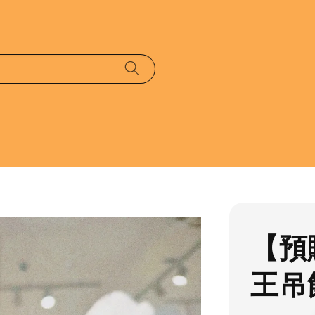
【預
王吊