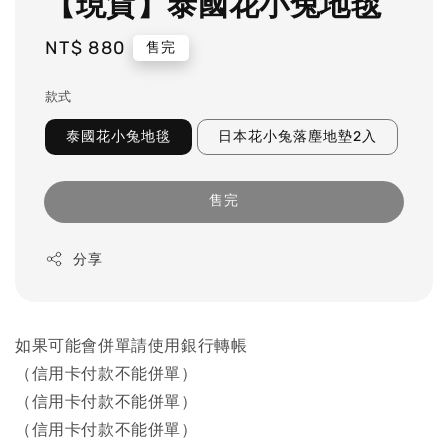
【現貨】泰國花小兔地毯
Regular
NT$ 880
售完
price
款式
泰國花小兔地毯
日本花小兔落塵地墊2入
售完
分享
如果可能會併單請使用銀行轉帳
（信用卡付款不能併單）
（信用卡付款不能併單）
（信用卡付款不能併單）