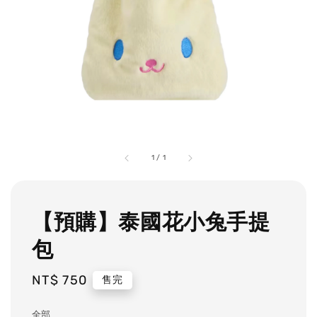
1
/
1
【預購】泰國花小兔手提
包
Regular
NT$ 750
售完
price
全部