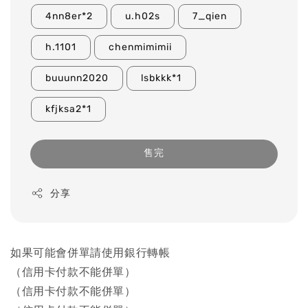
4nn8er*2
u.h02s
7_qien
h.1101
chenmimimii
buuunn2020
lsbkkk*1
kfjksa2*1
售完
分享
如果可能會併單請使用銀行轉帳
（信用卡付款不能併單）
（信用卡付款不能併單）