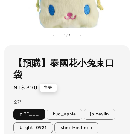
1
/
1
【預購】泰國花小兔束口
袋
Regular
NT$ 390
售完
price
全部
p.37___
kuo_apple
jojoeylin
bright_0921
sherilynchenn