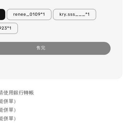
renee_0109*1
kry.sss___*1
923*1
售完
請使用銀行轉帳
能併單）
能併單）
能併單）