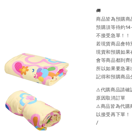
🚚
商品皆為預購商
預購須等待約14
不接受急單！！
若現貨商品會特
現貨和預購如果
會等商品都到齊
所以如果要急著
記得和預購商品
⚠️代購商品請
原因取消訂單
⚠️商品皆為代
以接受再下單！
/