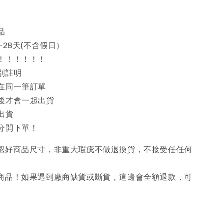
品
~28天(不含假日）
！！！！！！
別註明
在同一筆訂單
後才會一起出貨
出貨
分開下單！
確認好商品尺寸，非重大瑕疵不做退換貨，不接受任任何
購商品！如果遇到廠商缺貨或斷貨，這邊會全額退款，可