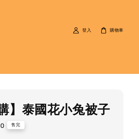
登入
購物車
購】泰國花小兔被子
80
售完