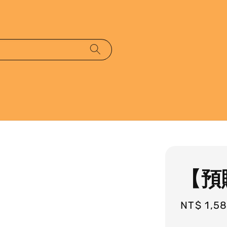
【預
Regular
NT$ 1,5
price