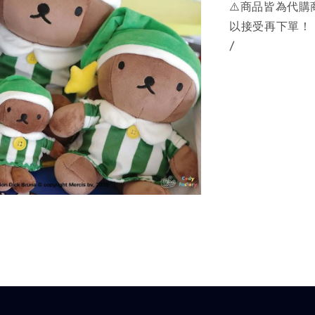
⚠️商品皆為代
以接受再下單！
/