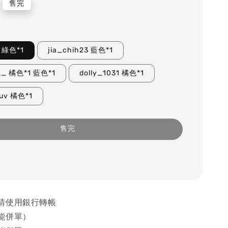
售完
4 綠色*1
jia_chih23 藍色*1
___ 橘色*1 藍色*1
dolly_1031 橘色*1
tuv 橘色*1
售完
請使用銀行轉帳
能併單）