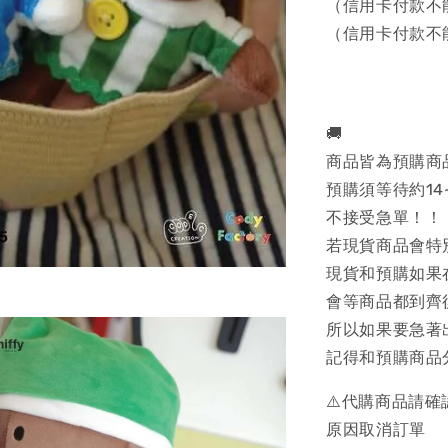
（信用卡付款不
（信用卡付款不
🚚
商品皆為預購商
預購須等待約14
不接受急單！！
若現貨商品會特
現貨和預購如果
會等商品都到齊
所以如果要急著
記得和預購商品
⚠️代購商品請
原因取消訂單