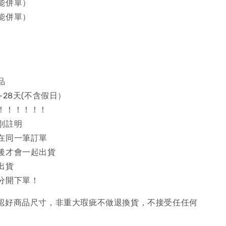
能併單）
能併單）
品
~28天(不含假日）
！！！！！！
別註明
在同一筆訂單
後才會一起出貨
出貨
分開下單！
確認好商品尺寸，非重大瑕疵不做退換貨，不接受任任何