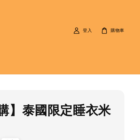
登入
購物車
購】泰國限定睡衣米