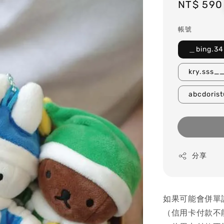
Regular
NT$ 590
price
帳號
＿bing.3
kry.sss
abcdoris
分享
如果可能會併單
（信用卡付款不