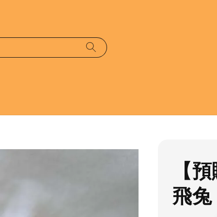
【預
飛兔