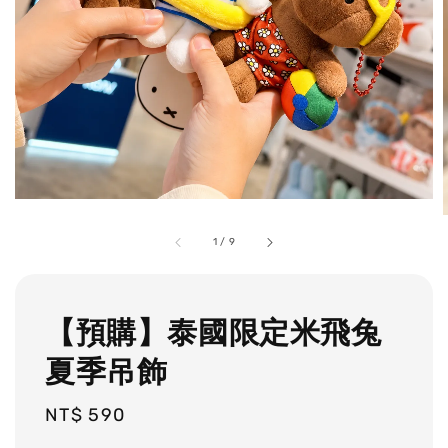
1
/
9
【預購】泰國限定米飛兔
夏季吊飾
Regular
NT$ 590
price