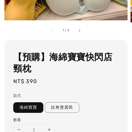
1
/
2
【預購】海綿寶寶快閃店
頸枕
Regular
NT$ 390
price
款式
海綿寶寶
比奇堡居民
數量