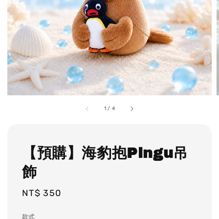
1
/
4
【預購】海豹抱Pingu吊
飾
Regular
NT$ 350
price
款式